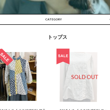
CATEGORY
トップス
SOLD OUT