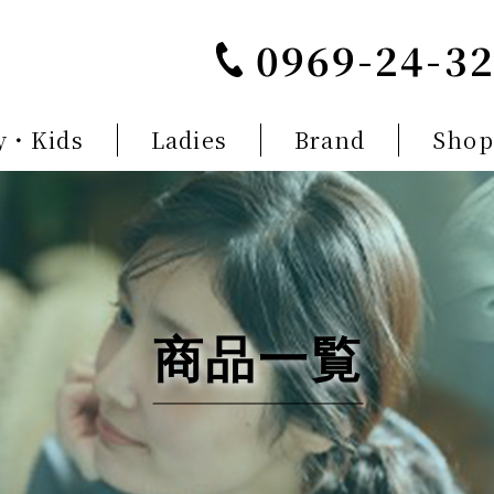
0969-24-3
y・Kids
Ladies
Brand
Shop
商品一覧