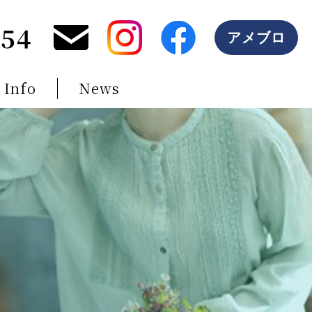
254
アメブロ
 Info
News