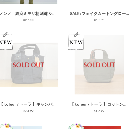
ノンノ 綿麻ミモザ柄刺繡 ショルダーバッグ
SALE♪フェイクムートングローブ/手袋/裏ボア/20200109
¥2,530
¥1,595
SOLD OUT
SOLD OUT
【 toleur / トーラ 】キャンバスメッシュトート 11940/ブラック
【 toleur / トーラ 】コットンナイロントート 11892
¥7,590
¥6,490