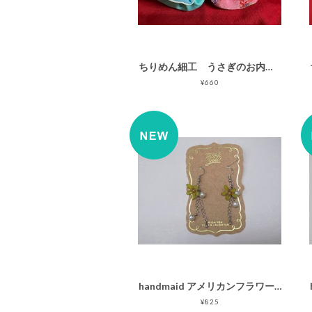
ちりめん細工 うさぎのお内裏様 ハンドメイド
¥660
handmaid アメリカンフラワー ピアス(小花)
¥825