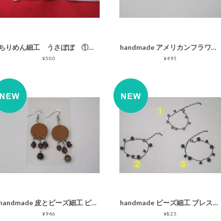
ちりめん細工 うさぼぼ ① 吊るし飾り ハンドメイド
handmade アメリカンフラワー ヘアピン(小花)
¥500
¥495
handmade 皮とビーズ細工 ピアス
handmade ビーズ細工 ブレスレット
¥946
¥825