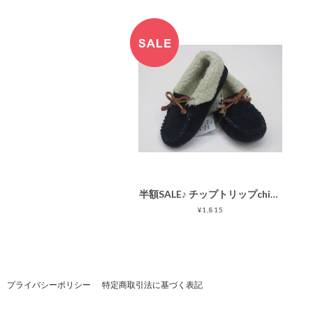
半額SALE♪ チップトリップchiptrip[514-143] ボアモカシン/ネイビー(5)/15～18cm
¥1,815
プライバシーポリシー
特定商取引法に基づく表記