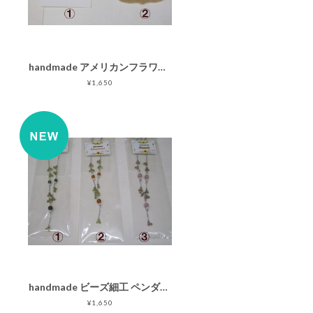
handmade アメリカンフラワー イヤリング(赤花)/ピアス(白花)
¥1,650
handmade ビーズ細工 ペンダント
¥1,650