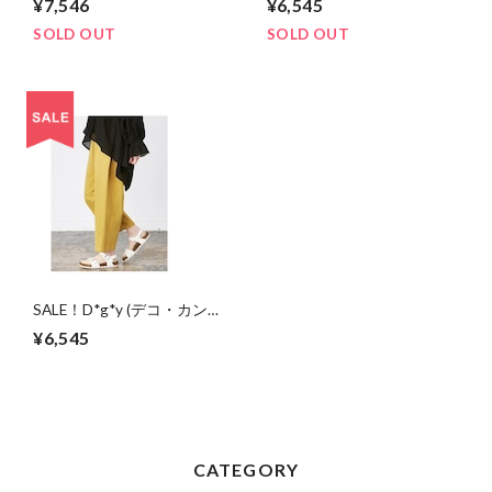
¥7,546
¥6,545
ンツ綿麻ジャガード
ス 綿麻ブロックチェック
/M/ECR/D3193
/M/BLU/D9629
SOLD OUT
SOLD OUT
SALE！D*g*y (デコ・カンパ
ニー) 綿ワッシャーテーパー
¥6,545
ドパンツ /M/MUS/D3179
CATEGORY