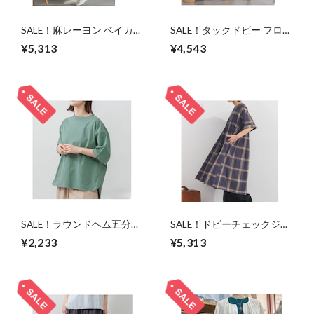
SALE！麻レーヨン ベイカー
SALE！タックドビー フロン
パンツ 裏地付き/ブルー/F
トボタン ワンピース /モー
¥5,313
¥4,543
ヴピンク/F
SALE！ラウンドヘム五分袖
SALE！ドビーチェックジャ
無地Tシャツ/M-L
ガード タックボリューム ワ
¥2,233
¥5,313
ンピース/ネイビー/F