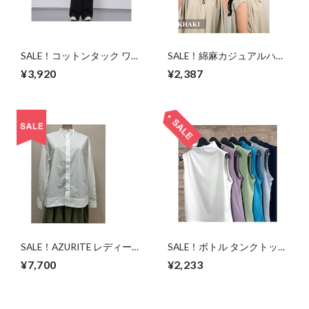
SALE！コットンタック ワイ
SALE！綿麻カジュアルハッ
ドストレートパンツ/ブラッ
ト/UVカット/5色/取外可紐
¥3,920
¥2,387
ク/M-L
付き/サイズ調整付き
SALE！AZURITE レディーラ
SALE！ボトル タンクトップ
イクシャツ/オフホワイ
日除けや首元隠しに/6色展
¥7,700
¥2,233
ト/M/SCT124
開/M～L