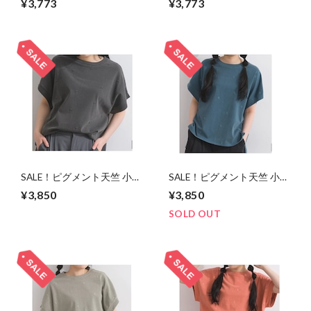
¥3,773
¥3,773
ツ/M～L/ブラック
ツ/M～L/カーキ
SALE！ピグメント天竺 小花
SALE！ピグメント天竺 小花
刺繍 フレンチ Tシャツ/F/チ
刺繍 フレンチ Tシャツ/F/ブ
¥3,850
¥3,850
ャコール
ル―グリーン
SOLD OUT