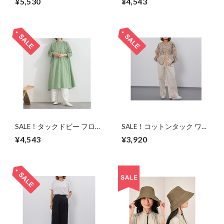
¥5,530
¥4,543
ト/ブラック/M-L
ー/M-L
SALE！タックドビー フロン
SALE！コットンタック ワイ
トボタン ワンピース /スモ
ドストレートパンツ/ホワイ
¥4,543
¥3,920
ークグリーン/F
ト/M-L