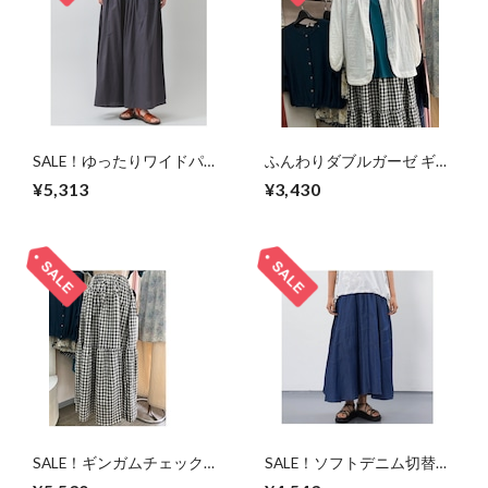
SALE！ゆったりワイドパン
ふんわりダブルガーゼ ギャ
ツ｜裾ゴム裏地付きで裾汚
ザーネックシャツ/オフ/M-L
¥5,313
¥3,430
れ防止/チャコール/M
SALE！ギンガムチェック柄
SALE！ソフトデニム切替フ
コットンティアードスカー
レアロングスカート/ブル