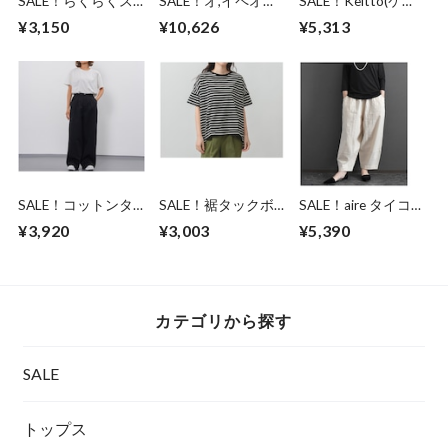
SALE！らくらくス
SALE！オ,イペオ
SALE！Keitto(ケイ
トレッチスリムパン
(O,IPEO) L/Sレース
ット) ストラギンガ
¥3,150
¥10,626
¥5,313
ツ/ベージュ/M～L
チュニック/OV※日
ムチェック ロング
本製(1006)
シャツ/ミント×オフ
SALE！コットンタ
SALE！裾タックボ
SALE！aire タイコッ
ック ワイドストレ
ーダートップスTシ
トンゆったりテーパ
¥3,920
¥3,003
¥5,390
ートパンツ/ブラッ
ャツ/M-L/ブラック×
ードパンツ/ナチュ
ク/M-L
オフ
ラル/F
カテゴリから探す
SALE
トップス