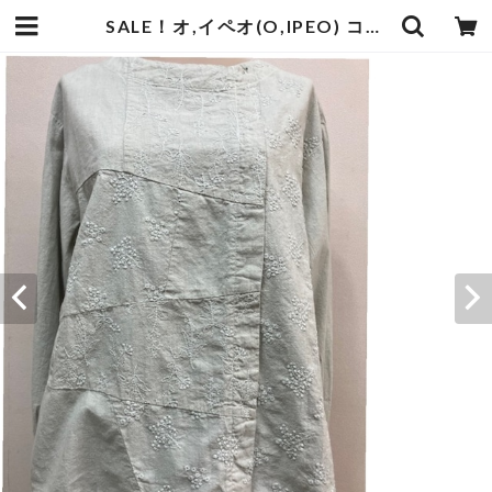
SALE！オ,イペオ(O,IPEO) コットンリネンチュニック/GJ/XM※日本製(4003) | Champ