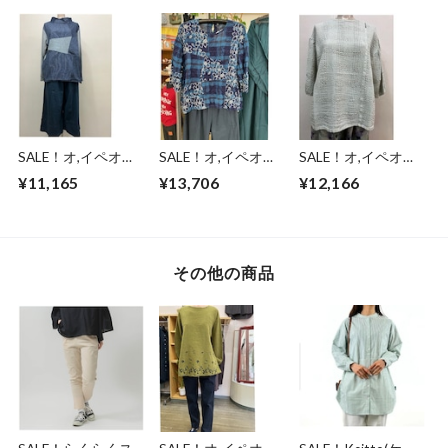
日本製(7000)
ニック/AG/F※日本
T/LV/M※日本製
製(8014)
(5000)
SALE！オ,イペオ
SALE！オ,イペオ
SALE！オ,イペオ
(O,IPEO) ミニ裏毛ト
(O,IPEO) チェックレ
(O,IPEO) コットンリ
¥11,165
¥13,706
¥12,166
レーナー/Bio※日本
ースチュニッ
ネン交織タンブチュ
製(5116)
ク/NB※日本製
ニック/GJ※日本製
(5127)
(5106)
その他の商品