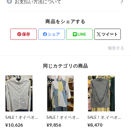
お支払い方法について
商品をシェアする
保存
シェア
LINE
ツイート
報告する
同じカテゴリの商品
SALE！オイペオ
SALE！オイペオ
SALE！オ,イペオ
(OIPEO) コットン刺
(OIPEO) フラウニー
(O,IPEO) ワッシャー
¥10,626
¥9,856
¥8,470
繍ブラウス/GJ/M※
サラサブラウスチュ
ライトオフ